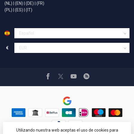
(NL)
|
(EN)
|
(DE)
|
(FR)
(PL)
|
(ES)
|
(IT)
€
Utilizando nuestra web aceptas el uso de cookies para