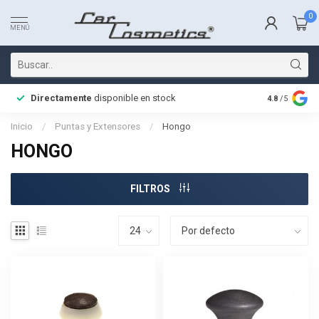
0
MENÚ
Directamente
disponible en stock
Entrega rá
4.8
/5
Inicio
/
Puntas y Extensores
/
Hongo
HONGO
FILTROS