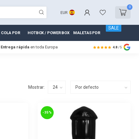
0
EUR
SALE
 COLA PDR
HOTBOX / POWER BOX
MALETAS PDR
Entrega rápida
en toda Europa
4.8
/5
Mostrar:
-35%