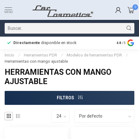
0
MENÚ
Directamente
disponible en stock
Entrega rá
4.8
/5
Inicio
/
Herramientas PDR
/
Modelos de herramientas PDR
/
Herramientas con mango ajustable
HERRAMIENTAS CON MANGO
AJUSTABLE
FILTROS