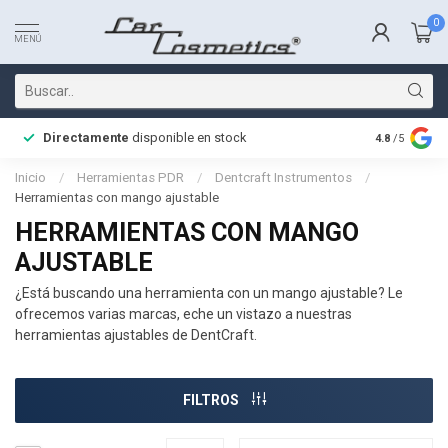
0
MENÚ
Directamente
disponible en stock
Entrega rá
4.8
/5
Inicio
/
Herramientas PDR
/
Dentcraft Instrumentos
/
Herramientas con mango ajustable
HERRAMIENTAS CON MANGO
AJUSTABLE
¿Está buscando una herramienta con un mango ajustable? Le
ofrecemos varias marcas, eche un vistazo a nuestras
herramientas ajustables de DentCraft.
FILTROS