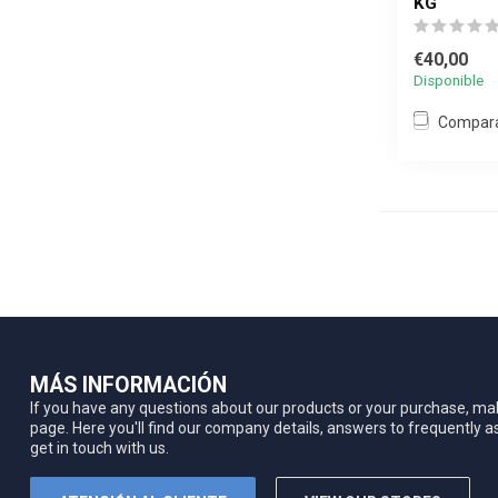
KG
€40,00
Disponible
Compar
MÁS INFORMACIÓN
If you have any questions about our products or your purchase, mak
page. Here you'll find our company details, answers to frequently 
get in touch with us.