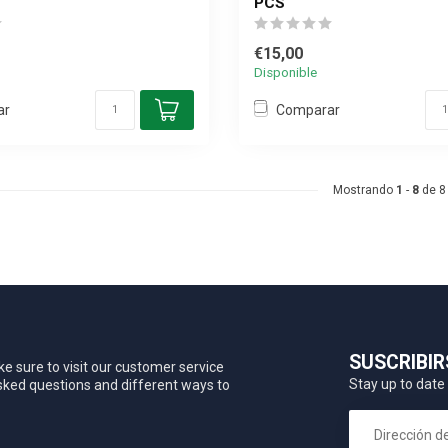
PCS
€15,00
Disponible
ar
Comparar
Mostrando
1
-
8
de 8
SUSCRIBIR
e sure to visit our customer service
Stay up to date 
asked questions and different ways to