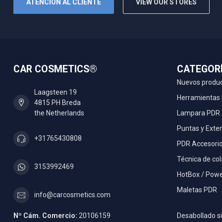
ATENCIÓN AL CLIENTE
VIEW OUR STORES
CAR COSMETICS®
CATEGOR
Nuevos produ
Laagsteen 19
Herramientas
4815 PH Breda
the Netherlands
Lampara PDR
Puntas y Exte
+31765430808
PDR Accesori
Técnica de co
3153992469
HotBox / Powe
Maletas PDR
info@carcosmetics.com
Nº Cám. Comercio:
20106159
Desabollado si