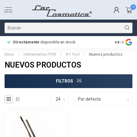
0
MENÚ
Directamente
disponible en stock
Entrega rá
4.8
/5
Inicio
/
Herramientas PDR
/
A1 Tool
/
Nuevos productos
NUEVOS PRODUCTOS
FILTROS