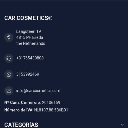
CAR COSMETICS®
Laagsteen 19
4815 PH Breda
the Netherlands
+31765430808
3153992469
info@carcosmetics.com
Nº Cám. Comercio:
20106159
Número de IVA:
NL8107.88.536B01
CATEGORÍAS