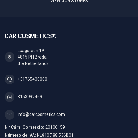
VIEW OUR STORES
CAR COSMETICS®
Laagsteen 19
4815 PH Breda
the Netherlands
+31765430808
3153992469
info@carcosmetics.com
Nº Cám. Comercio:
20106159
Número de IVA:
NL8107.88.536B01