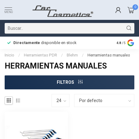
0
MENÚ
Directamente
disponible en stock
Entrega rá
4.8
/5
Inicio
/
Herramientas PDR
/
Blehm
/
Herramientas manuales
HERRAMIENTAS MANUALES
FILTROS