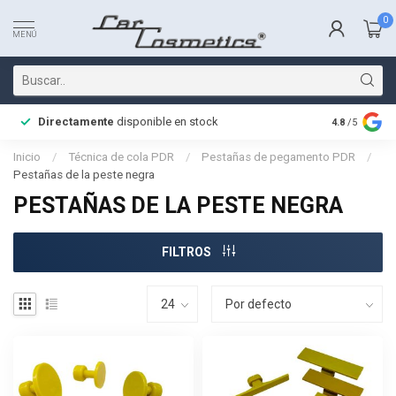
0
MENÚ
Directamente
disponible en stock
Entrega rá
4.8
/5
Inicio
/
Técnica de cola PDR
/
Pestañas de pegamento PDR
/
Pestañas de la peste negra
PESTAÑAS DE LA PESTE NEGRA
FILTROS