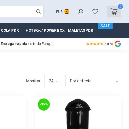
0
EUR
SALE
 COLA PDR
HOTBOX / POWER BOX
MALETAS PDR
Entrega rápida
en toda Europa
4.8
/5
Mostrar:
-35%