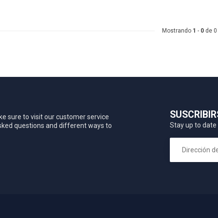
Mostrando
1
-
0
de 0
SUSCRIBIR
e sure to visit our customer service
Stay up to date 
asked questions and different ways to