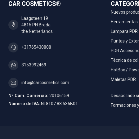
CAR COSMETICS®
CATEGOR
Nuevos produ
Laagsteen 19
Herramientas
4815 PH Breda
the Netherlands
Lampara PDR
Puntas y Exte
+31765430808
PDR Accesori
Técnica de co
3153992469
HotBox / Powe
Maletas PDR
info@carcosmetics.com
Nº Cám. Comercio:
20106159
Desabollado si
Número de IVA:
NL8107.88.536B01
Formaciones y