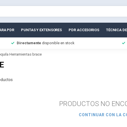
ARA PDR
PUNTAS Y EXTENSORES
PDR ACCESORIOS
TÉCNICA DE
Directamente
disponible en stock
equila Herramientas brace
E
ductos
PRODUCTOS NO ENC
CONTINUAR CON LA 