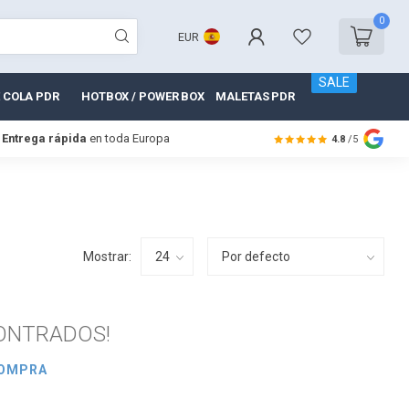
0
EUR
SALE
 COLA PDR
HOTBOX / POWER BOX
MALETAS PDR
Entrega rápida
en toda Europa
4.8
/5
Mostrar:
ONTRADOS!
COMPRA