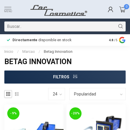
0
MENÚ
Directamente
disponible en stock
Entrega rá
4.8
/5
Inicio
/
Marcas
/
Betag Innovation
BETAG INNOVATION
FILTROS
-9%
-20%