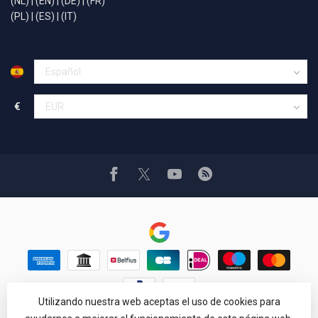
(NL)
|
(EN)
|
(DE)
|
(FR)
(PL)
|
(ES)
|
(IT)
€
Utilizando nuestra web aceptas el uso de cookies para
© Copyright 1994 - 2026 Car Cosmetics® Hail pro®