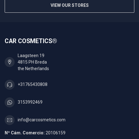
VIEW OUR STORES
CAR COSMETICS®
Laagsteen 19
4815 PH Breda
the Netherlands
+31765430808
3153992469
info@carcosmetics.com
Nº Cám. Comercio:
20106159