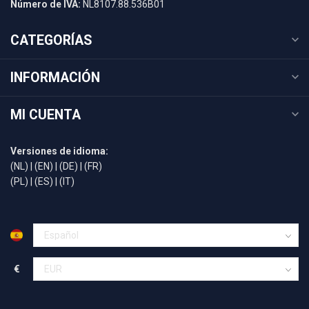
Número de IVA:
NL8107.88.536B01
CATEGORÍAS
INFORMACIÓN
MI CUENTA
Versiones de idioma:
(NL)
|
(EN)
|
(DE)
|
(FR)
(PL)
|
(ES)
|
(IT)
€